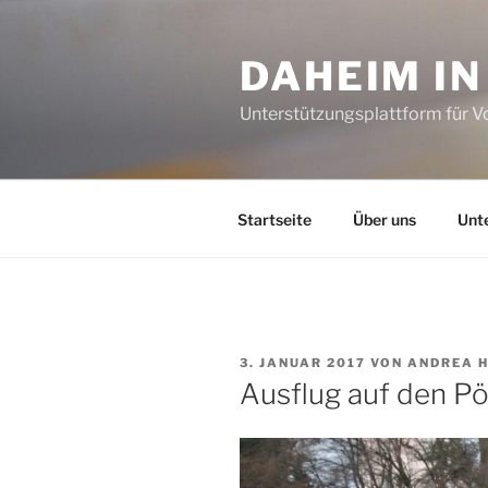
Zum
Inhalt
DAHEIM I
springen
Unterstützungsplattform für 
Startseite
Über uns
Unt
VERÖFFENTLICHT
3. JANUAR 2017
VON
ANDREA 
AM
Ausflug auf den Pö