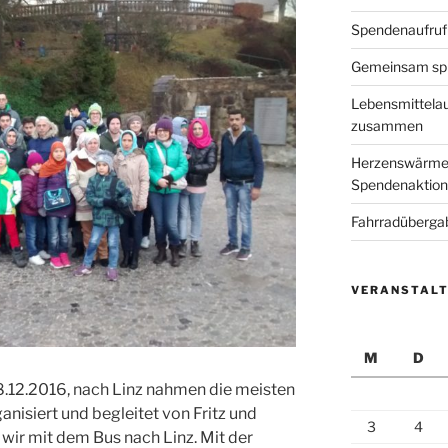
Spendenaufruf
Gemeinsam spi
Lebensmittelau
zusammen
Herzenswärme i
Spendenaktion 
Fahrradüberga
VERANSTAL
M
D
12.2016, nach Linz nahmen die meisten
anisiert und begleitet von Fritz und
3
4
 wir mit dem Bus nach Linz. Mit der