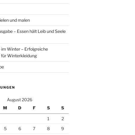
elen und malen
sgabe – Essen hält Leib und Seele
m Winter – Erfolgreiche
für Winterkleidung
be
TUNGEN
August 2026
M
D
F
S
S
1
2
5
6
7
8
9