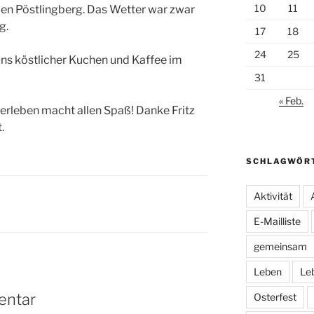
10
11
den Pöstlingberg. Das Wetter war zwar
g.
17
18
24
25
ns köstlicher Kuchen und Kaffee im
31
« Feb.
rleben macht allen Spaß! Danke Fritz
.
SCHLAGWÖR
Aktivität
E-Mailliste
gemeinsam
Leben
Le
entar
Osterfest