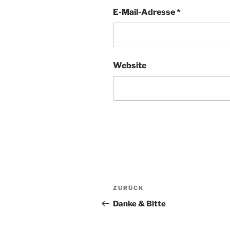
E-Mail-Adresse
*
Website
Beitragsnavigation
ZURÜCK
Vorheriger
Beitrag
Danke & Bitte