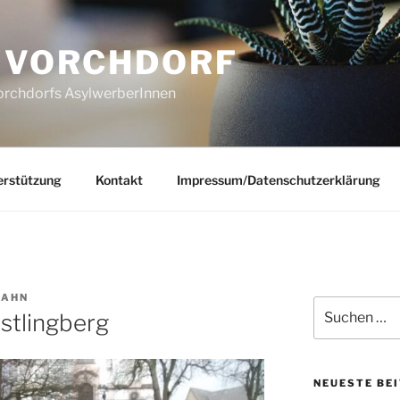
N VORCHDORF
Vorchdorfs AsylwerberInnen
erstützung
Kontakt
Impressum/Datenschutzerklärung
HAHN
Suchen
stlingberg
nach:
NEUESTE BE