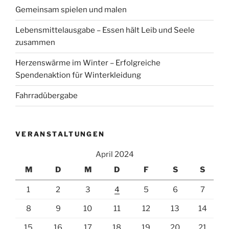
Gemeinsam spielen und malen
Lebensmittelausgabe – Essen hält Leib und Seele
zusammen
Herzenswärme im Winter – Erfolgreiche
Spendenaktion für Winterkleidung
Fahrradübergabe
VERANSTALTUNGEN
April 2024
M
D
M
D
F
S
S
1
2
3
4
5
6
7
8
9
10
11
12
13
14
15
16
17
18
19
20
21