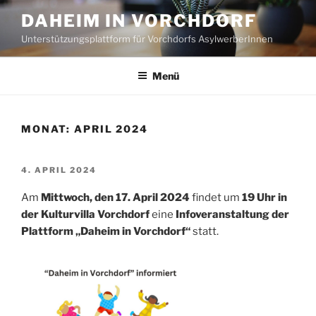
Zum
DAHEIM IN VORCHDORF
Inhalt
Unterstützungsplattform für Vorchdorfs AsylwerberInnen
springen
Menü
MONAT:
APRIL 2024
VERÖFFENTLICHT
4. APRIL 2024
AM
Am
Mittwoch, den 17. April 2024
findet um
19 Uhr in
der Kulturvilla Vorchdorf
eine
Infoveranstaltung der
Plattform „Daheim in Vorchdorf“
statt.