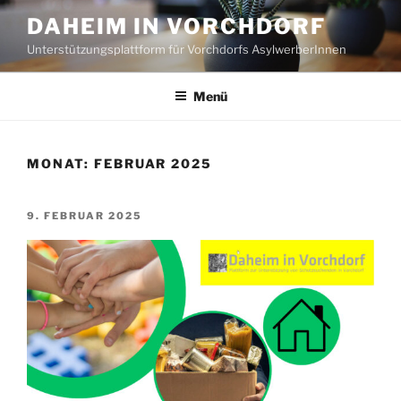
Zum
DAHEIM IN VORCHDORF
Inhalt
Unterstützungsplattform für Vorchdorfs AsylwerberInnen
springen
Menü
MONAT:
FEBRUAR 2025
VERÖFFENTLICHT
9. FEBRUAR 2025
AM