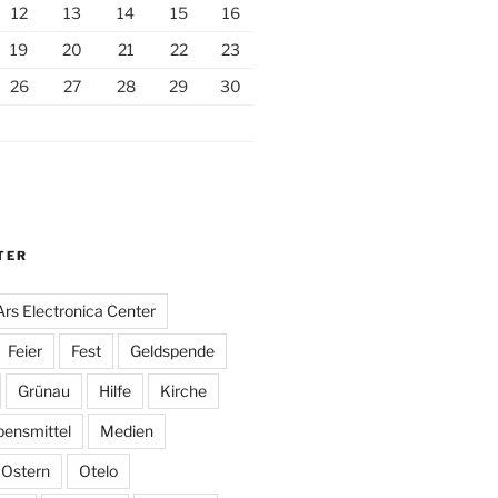
12
13
14
15
16
19
20
21
22
23
26
27
28
29
30
TER
Ars Electronica Center
Feier
Fest
Geldspende
Grünau
Hilfe
Kirche
bensmittel
Medien
Ostern
Otelo