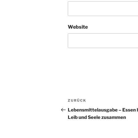
Website
Beitragsnavigation
ZURÜCK
Vorheriger
Beitrag
Lebensmittelausgabe – Essen 
Leib und Seele zusammen