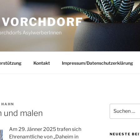
N VORCHDORF
Vorchdorfs AsylwerberInnen
erstützung
Kontakt
Impressum/Datenschutzerklärung
 HAHN
Suchen
n und malen
nach:
Am 29. Jänner 2025 trafen sich
NEUESTE BE
Ehrenamtliche von „Daheim in