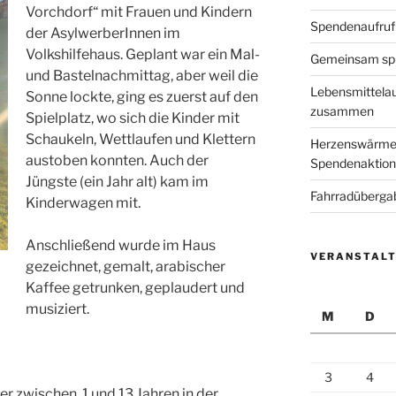
Vorchdorf“ mit Frauen und Kindern
Spendenaufruf
der AsylwerberInnen im
Volkshilfehaus. Geplant war ein Mal-
Gemeinsam spi
und Bastelnachmittag, aber weil die
Lebensmittelau
Sonne lockte, ging es zuerst auf den
zusammen
Spielplatz, wo sich die Kinder mit
Schaukeln, Wettlaufen und Klettern
Herzenswärme i
austoben konnten. Auch der
Spendenaktion 
Jüngste (ein Jahr alt) kam im
Fahrradüberga
Kinderwagen mit.
Anschließend wurde im Haus
VERANSTAL
gezeichnet, gemalt, arabischer
Kaffee getrunken, geplaudert und
musiziert.
M
D
3
4
r zwischen 1 und 13 Jahren in der