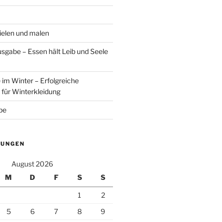
elen und malen
sgabe – Essen hält Leib und Seele
m Winter – Erfolgreiche
für Winterkleidung
be
TUNGEN
August 2026
M
D
F
S
S
1
2
5
6
7
8
9