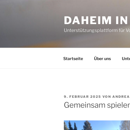
Zum
Inhalt
DAHEIM I
springen
Unterstützungsplattform für 
Startseite
Über uns
Unt
VERÖFFENTLICHT
9. FEBRUAR 2025
VON
ANDREA
AM
Gemeinsam spiele