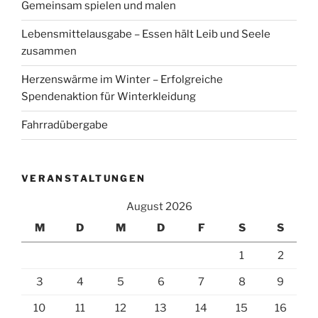
Gemeinsam spielen und malen
Lebensmittelausgabe – Essen hält Leib und Seele
zusammen
Herzenswärme im Winter – Erfolgreiche
Spendenaktion für Winterkleidung
Fahrradübergabe
VERANSTALTUNGEN
August 2026
M
D
M
D
F
S
S
1
2
3
4
5
6
7
8
9
10
11
12
13
14
15
16