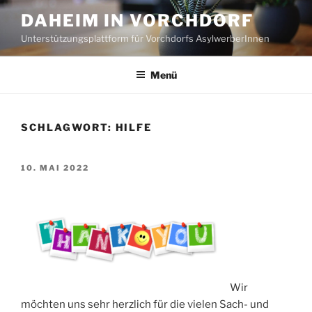
Zum
DAHEIM IN VORCHDORF
Inhalt
Unterstützungsplattform für Vorchdorfs AsylwerberInnen
springen
Menü
SCHLAGWORT:
HILFE
VERÖFFENTLICHT
10. MAI 2022
AM
Wir
möchten uns sehr herzlich für die vielen Sach- und