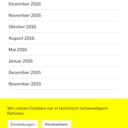
Dezember 2016
November 2016
Oktober 2016
August 2016
Mai 2016
Januar 2016
Dezember 2015
November 2015
Wir nutzen Cookies nur in technisch notwendigem
Rahmen.
Stolz präsentiert von WordPress
Einstellungen
Alle akzeptieren