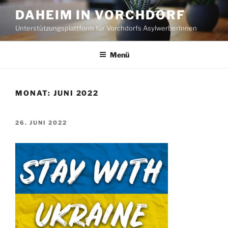
Zum
DAHEIM IN VORCHDORF
Inhalt
Unterstützungsplattform für Vorchdorfs AsylwerberInnen
springen
Menü
MONAT:
JUNI 2022
VERÖFFENTLICHT
26. JUNI 2022
AM