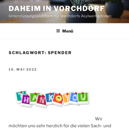
Zum
DAHEIM IN VORCHDORF
Inhalt
Unterstützungsplattform für Vorchdorfs AsylwerberInnen
springen
Menü
SCHLAGWORT:
SPENDER
VERÖFFENTLICHT
10. MAI 2022
AM
Wir
möchten uns sehr herzlich für die vielen Sach- und