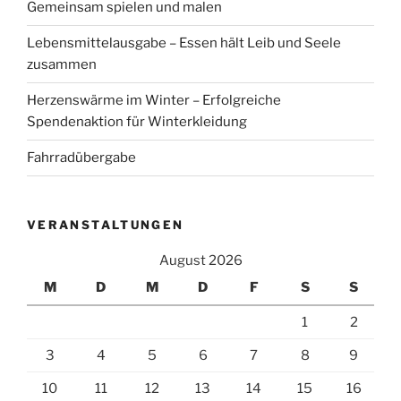
Gemeinsam spielen und malen
Lebensmittelausgabe – Essen hält Leib und Seele
zusammen
Herzenswärme im Winter – Erfolgreiche
Spendenaktion für Winterkleidung
Fahrradübergabe
VERANSTALTUNGEN
August 2026
M
D
M
D
F
S
S
1
2
3
4
5
6
7
8
9
10
11
12
13
14
15
16